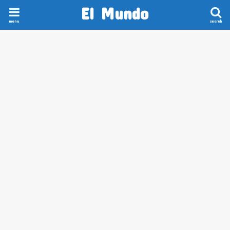
El Mundo
menu
search