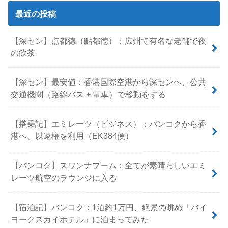
最近の投稿
【深セン】点都徳（點都德）：広州で有名な老舗で夜
の飲茶
【深セン】最安値：香港国際空港から深センへ、公共
交通機関（路線バス + 電車）で移動をする
【搭乗記】エミレーツ（ビジネス）：バンコクから香
港へ、以遠権を利用（EK384便）
【バンコク】スワンナプーム：全てが素晴らしいエミ
レーツ航空のラウンジに入る
【宿泊記】バンコク：1泊約1万円、絶景の眺め「バイ
ヨークスカイホテル」に泊まってみた