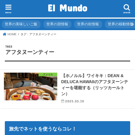
El Mundo
menu
search
世界の美味しいご飯
世界の宿情報
世界の街情報
世界の移動情報
HOME
タグ : アフタヌーンティー
アフタヌーンティー
アメリカ
【ホノルル】ワイキキ：DEAN &
DELUCA HAWAIIのアフタヌーンテ
ィーを堪能する（リッツカールト
ン）
2025.05.30
旅先でネットを使うならコレ！