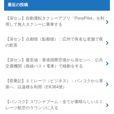
最近の投稿
【深セン】自動運転タクシーアプリ「PonyPilot」を利
用して無人タクシーに乗車する
【深セン】点都徳（點都德）：広州で有名な老舗で夜
の飲茶
【深セン】最安値：香港国際空港から深センへ、公共
交通機関（路線バス + 電車）で移動をする
【搭乗記】エミレーツ（ビジネス）：バンコクから香
港へ、以遠権を利用（EK384便）
【バンコク】スワンナプーム：全てが素晴らしいエミ
レーツ航空のラウンジに入る