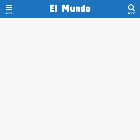
El Mundo
menu
search