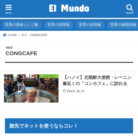
El Mundo
menu
search
世界の美味しいご飯
世界の宿情報
世界の街情報
世界の移動情報
HOME
タグ : CONGCAFE
CONGCAFE
ベトナム
【ハノイ】北朝鮮大使館・レーニン
像近くの「コンカフェ」に訪れる
2025.10.21
旅先でネットを使うならコレ！