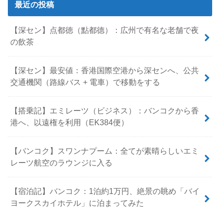
最近の投稿
【深セン】点都徳（點都德）：広州で有名な老舗で夜
の飲茶
【深セン】最安値：香港国際空港から深センへ、公共
交通機関（路線バス + 電車）で移動をする
【搭乗記】エミレーツ（ビジネス）：バンコクから香
港へ、以遠権を利用（EK384便）
【バンコク】スワンナプーム：全てが素晴らしいエミ
レーツ航空のラウンジに入る
【宿泊記】バンコク：1泊約1万円、絶景の眺め「バイ
ヨークスカイホテル」に泊まってみた