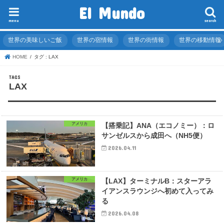
El Mundo
menu
search
世界の美味しいご飯
世界の宿情報
世界の街情報
世界の移動情報
HOME
タグ : LAX
LAX
アメリカ
【搭乗記】ANA（エコノミー）：ロ
サンゼルスから成田へ（NH5便）
2026.04.11
アメリカ
【LAX】ターミナルB：スターアラ
イアンスラウンジへ初めて入ってみ
る
2026.04.08