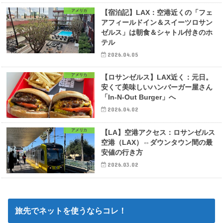
アメリカ
【宿泊記】LAX：空港近くの「フェ
アフィールドイン＆スイーツロサン
ゼルス」は朝食＆シャトル付きのホ
テル
2026.04.05
アメリカ
【ロサンゼルス】LAX近く：元日。
安くて美味しいハンバーガー屋さん
「In-N-Out Burger」へ
2026.04.02
アメリカ
【LA】空港アクセス：ロサンゼルス
空港（LAX）⇔ダウンタウン間の最
安値の行き方
2026.03.02
旅先でネットを使うならコレ！