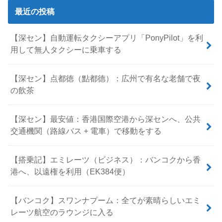
最近の投稿
【深セン】自動運転タクシーアプリ「PonyPilot」を利
用して無人タクシーに乗車する
【深セン】点都徳（點都德）：広州で有名な老舗で夜
の飲茶
【深セン】最安値：香港国際空港から深センへ、公共
交通機関（路線バス + 電車）で移動をする
【搭乗記】エミレーツ（ビジネス）：バンコクから香
港へ、以遠権を利用（EK384便）
【バンコク】スワンナプーム：全てが素晴らしいエミ
レーツ航空のラウンジに入る