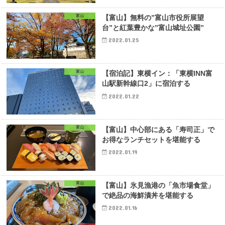
富山
【富山】無料の”富山市役所展望
台”と紅葉豊かな”富山城址公園”
2022.01.25
富山
【宿泊記】東横イン：「東横INN富
山駅新幹線口2」に宿泊する
2022.01.22
富山
【富山】中心部にある「寿司正」で
お得なランチセットを堪能する
2022.01.19
富山
【富山】氷見漁港の「魚市場食堂」
で絶品の海鮮漬丼を堪能する
2022.01.16