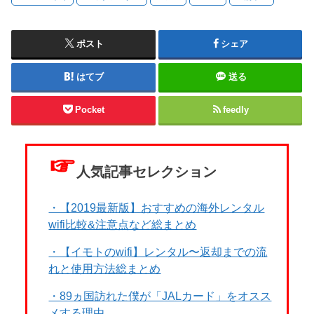
ポスト
シェア
はてブ
送る
Pocket
feedly
☞
人気記事セレクション
・【2019最新版】おすすめの海外レンタル
wifi比較&注意点など総まとめ
・【イモトのwifi】レンタル〜返却までの流
れと使用方法総まとめ
・89ヵ国訪れた僕が「JALカード」をオスス
メする理由。