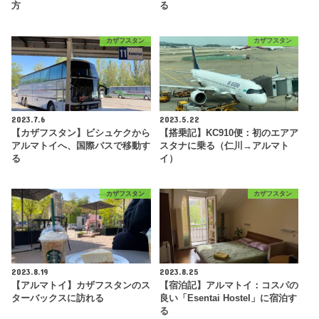
方
る
カザフスタン
カザフスタン
2023.7.6
2023.5.22
【カザフスタン】ビシュケクから
【搭乗記】KC910便：初のエアア
アルマトイへ、国際バスで移動す
スタナに乗る（仁川→アルマト
る
イ）
カザフスタン
カザフスタン
2023.8.19
2023.8.25
【アルマトイ】カザフスタンのス
【宿泊記】アルマトイ：コスパの
ターバックスに訪れる
良い「Esentai Hostel」に宿泊す
る