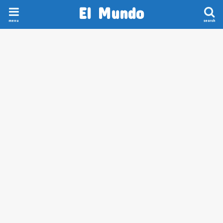
El Mundo
menu
search