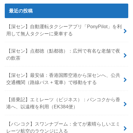
最近の投稿
【深セン】自動運転タクシーアプリ「PonyPilot」を利
用して無人タクシーに乗車する
【深セン】点都徳（點都德）：広州で有名な老舗で夜
の飲茶
【深セン】最安値：香港国際空港から深センへ、公共
交通機関（路線バス + 電車）で移動をする
【搭乗記】エミレーツ（ビジネス）：バンコクから香
港へ、以遠権を利用（EK384便）
【バンコク】スワンナプーム：全てが素晴らしいエミ
レーツ航空のラウンジに入る