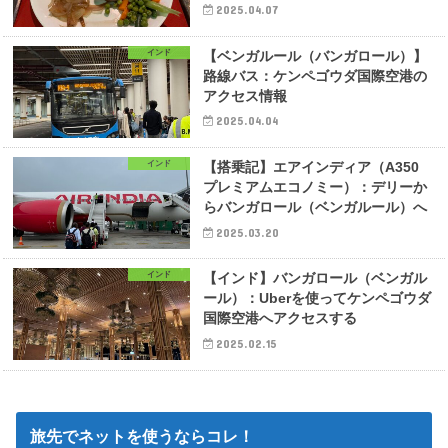
2025.04.07
インド
【ベンガルール（バンガロール）】
路線バス：ケンペゴウダ国際空港の
アクセス情報
2025.04.04
インド
【搭乗記】エアインディア（A350
プレミアムエコノミー）：デリーか
らバンガロール（ベンガルール）へ
2025.03.20
インド
【インド】バンガロール（ベンガル
ール）：Uberを使ってケンペゴウダ
国際空港へアクセスする
2025.02.15
旅先でネットを使うならコレ！