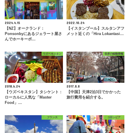
2024.4.15
2022.10.24
【NZ】オークランド：
【イスタンブール】スルタンアフ
Ponsonbyにあるジェラート屋さ
メット近くの「Hira Lokantasi…
んでホーキーポ…
ウズベキスタン
世界の移動情報
2018.6.24
2017.8.8
【ウズベキスタン】タシケント：
【中国】天津2泊3日でかかった
ローカルに人気な「Master
旅行費用を紹介する。
Food」…
フランス
コロンビア