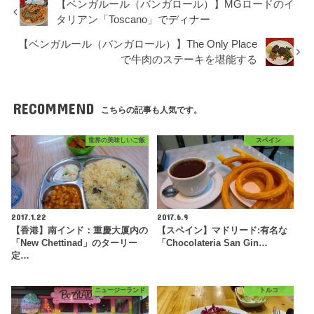
【ベンガルール（バンガロール）】MGロードのイ
タリアン「Toscano」でディナー
【ベンガルール（バンガロール）】The Only Place
で牛肉のステーキを堪能する
RECOMMEND
こちらの記事も人気です。
世界の美味しいご飯
スペイン
2017.1.22
2017.6.9
【香港】南インド：重慶大厦内の
【スペイン】マドリード:有名な
「New Chettinad」のターリー
「Chocolateria San Gin…
定…
ニュージーランド
トルコ