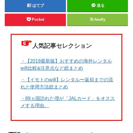
はてブ
送る
Pocket
feedly
☞
人気記事セレクション
・【2019最新版】おすすめの海外レンタル
wifi比較&注意点など総まとめ
・【イモトのwifi】レンタル〜返却までの流
れと使用方法総まとめ
・89ヵ国訪れた僕が「JALカード」をオスス
メする理由。