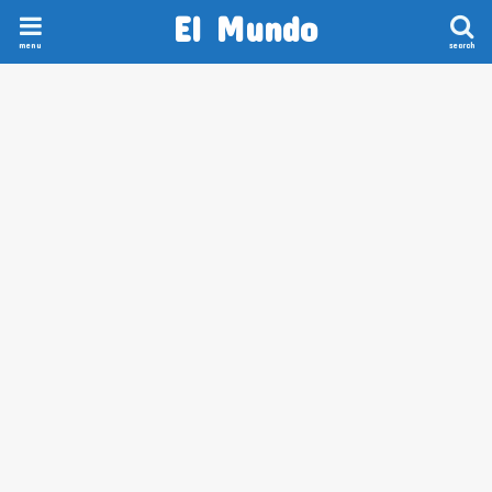
El Mundo
menu
search