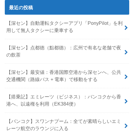
最近の投稿
【深セン】自動運転タクシーアプリ「PonyPilot」を利
用して無人タクシーに乗車する
【深セン】点都徳（點都德）：広州で有名な老舗で夜
の飲茶
【深セン】最安値：香港国際空港から深センへ、公共
交通機関（路線バス + 電車）で移動をする
【搭乗記】エミレーツ（ビジネス）：バンコクから香
港へ、以遠権を利用（EK384便）
【バンコク】スワンナプーム：全てが素晴らしいエミ
レーツ航空のラウンジに入る