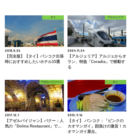
タイ
アルジェリア
2018.8.26
2024.11.24
【完全版】【タイ】バンコク出張
【アルジェリア】アルジェからオ
時におすすめしたいホテル15選
ラン、特急「Coradia」で移動す
る
アゼルバイジャン
タイ
2017.12.1
2015.9.16
【アゼルバイジャン】バクー：人
【タイ】 バンコク：「ピンクの
気の「Dolma Restaurant」で…
カオマンガイ」顔負けの激旨！カ
オマンガイ屋台。