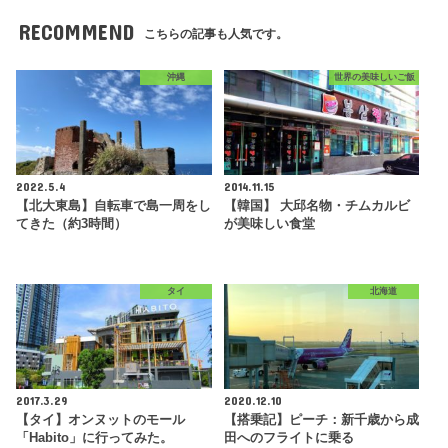
RECOMMEND
こちらの記事も人気です。
沖縄
世界の美味しいご飯
2022.5.4
2014.11.15
【北大東島】自転車で島一周をし
【韓国】 大邱名物・チムカルビ
てきた（約3時間）
が美味しい食堂
タイ
北海道
2017.3.29
2020.12.10
【タイ】オンヌットのモール
【搭乗記】ピーチ：新千歳から成
「Habito」に行ってみた。
田へのフライトに乗る