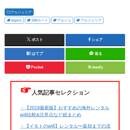
アルジェリア
algiers
SIMカード
アルジェ
アルジェリア
ポスト
シェア
はてブ
送る
Pocket
feedly
☞
人気記事セレクション
・【2019最新版】おすすめの海外レンタル
wifi比較&注意点など総まとめ
・【イモトのwifi】レンタル〜返却までの流