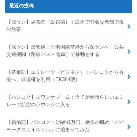
最近の投稿
【深セン】点都徳（點都德）：広州で有名な老舗で夜
の飲茶
【深セン】最安値：香港国際空港から深センへ、公共
交通機関（路線バス + 電車）で移動をする
【搭乗記】エミレーツ（ビジネス）：バンコクから香
港へ、以遠権を利用（EK384便）
【バンコク】スワンナプーム：全てが素晴らしいエミ
レーツ航空のラウンジに入る
【宿泊記】バンコク：1泊約1万円、絶景の眺め「バイ
ヨークスカイホテル」に泊まってみた