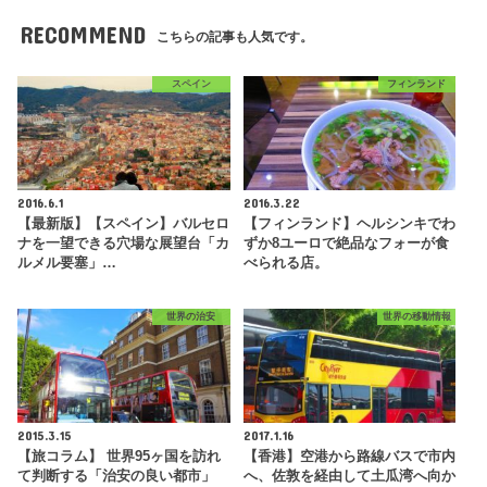
RECOMMEND
こちらの記事も人気です。
スペイン
フィンランド
2016.6.1
2016.3.22
【最新版】【スペイン】バルセロ
【フィンランド】ヘルシンキでわ
ナを一望できる穴場な展望台「カ
ずか8ユーロで絶品なフォーが食
ルメル要塞」…
べられる店。
世界の治安
世界の移動情報
2015.3.15
2017.1.16
【旅コラム】 世界95ヶ国を訪れ
【香港】空港から路線バスで市内
て判断する「治安の良い都市」
へ、佐敦を経由して土瓜湾へ向か