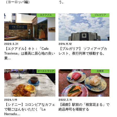
（ヨーロッパ編）
う。
エクアドル
ブルガリア
2020.5.31
2014.11.12
【エクアドル】キト：「Cafe
【ブルガリア】 ソフィア⇒ブカ
Traviesa」は最高に居心地の良い
レスト、夜行列車で移動する。
素…
オーストラリア
北海道
2026.1.19
2022.3.11
【シドニー】コロンビアなカフェ
【函館】駅前の「根室花まる」で
で朝ごはんをいただく「La
絶品寿司を堪能する
Herradu…