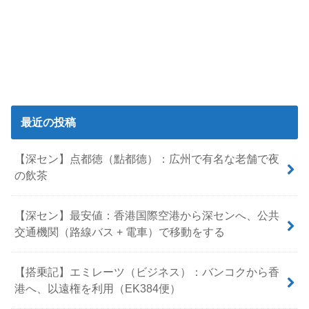
最近の投稿
【深セン】点都徳（點都德）：広州で有名な老舗で夜
の飲茶
【深セン】最安値：香港国際空港から深センへ、公共
交通機関（路線バス + 電車）で移動をする
【搭乗記】エミレーツ（ビジネス）：バンコクから香
港へ、以遠権を利用（EK384便）