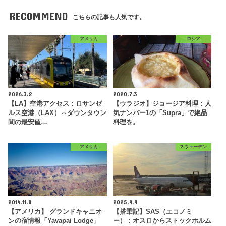
RECOMMEND
こちらの記事も人気です。
アメリカ
ロシア
2026.3.2
2020.7.3
【LA】空港アクセス：ロサンゼ
【ウラジオ】ジョージア料理：人
ルス空港（LAX）⇔ダウンタウン
気ナンバー1の「Supra」で絶品
間の最安値…
料理を。
アメリカ
スウェーデン
2014.11.8
2025.9.9
【アメリカ】 グランドキャニオ
【搭乗記】SAS（エコノミ
ンの宿情報「Yavapai Lodge」
ー）：オスロからストックホルム