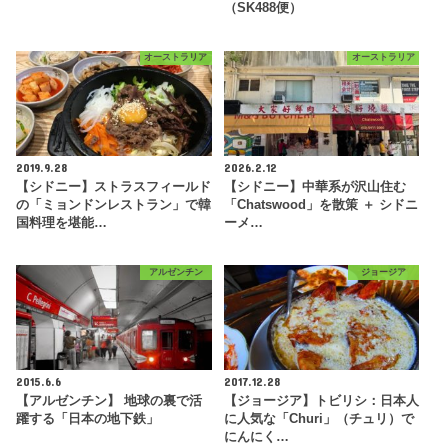
（SK488便）
オーストラリア
オーストラリア
2019.9.28
2026.2.12
【シドニー】ストラスフィールド
【シドニー】中華系が沢山住む
の「ミョンドンレストラン」で韓
「Chatswood」を散策 ＋ シドニ
国料理を堪能…
ーメ…
アルゼンチン
ジョージア
2015.6.6
2017.12.28
【アルゼンチン】 地球の裏で活
【ジョージア】トビリシ：日本人
躍する「日本の地下鉄」
に人気な「Churi」（チュリ）で
にんにく…