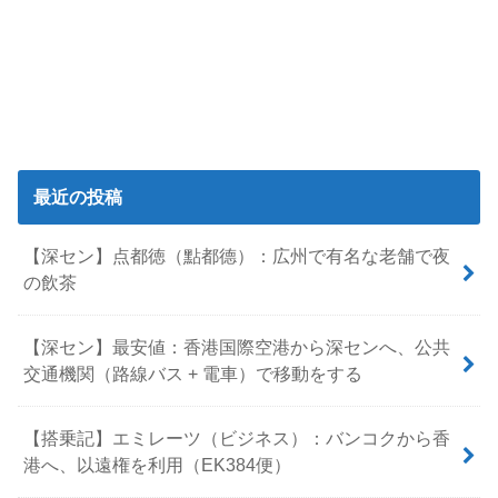
最近の投稿
【深セン】点都徳（點都德）：広州で有名な老舗で夜
の飲茶
【深セン】最安値：香港国際空港から深センへ、公共
交通機関（路線バス + 電車）で移動をする
【搭乗記】エミレーツ（ビジネス）：バンコクから香
港へ、以遠権を利用（EK384便）