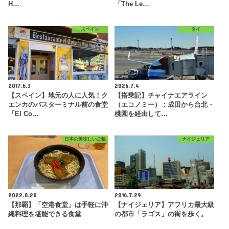
H…
「The Le…
スペイン
タイ
2017.6.3
2026.7.4
【スペイン】地元の人に人気！ク
【搭乗記】チャイナエアライン
エンカのバスターミナル前の食堂
（エコノミー）：成田から台北・
「El Co…
桃園を経由して…
日本の美味しいご飯
ナイジェリア
2022.8.20
2016.7.29
【那覇】「空港食堂」は手軽に沖
【ナイジェリア】アフリカ最大級
縄料理を堪能できる食堂
の都市「ラゴス」の街を歩く。