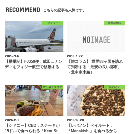
RECOMMEND
こちらの記事も人気です。
フィジー
世界の治安
2023.9.6
2015.3.22
【搭乗記】FJ350便：成田→ナン
【旅コラム】 世界88ヶ国を訪れ
ディをフィジー航空で移動する
て判断する「治安の良い都市」
（北中南米編）
オーストラリア
レバノン
2026.2.6
2018.12.20
【シドニー】CBD：ステーキが
【レバノン】ベイルート：
15ドルで食べられる「Kent St.
「Manakish 」を食べるから