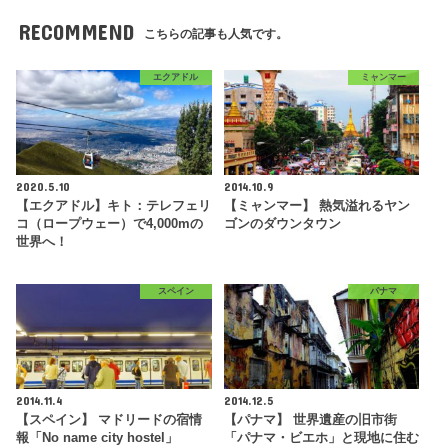
RECOMMEND
こちらの記事も人気です。
エクアドル
ミャンマー
2020.5.10
2014.10.9
【エクアドル】キト：テレフェリ
【ミャンマー】 熱気溢れるヤン
コ（ロープウェー）で4,000mの
ゴンのダウンタウン
世界へ！
スペイン
パナマ
2014.11.4
2014.12.5
【スペイン】 マドリードの宿情
【パナマ】 世界遺産の旧市街
報「No name city hostel」
「パナマ・ビエホ」と現地に住む