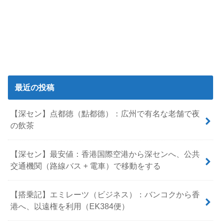
最近の投稿
【深セン】点都徳（點都德）：広州で有名な老舗で夜
の飲茶
【深セン】最安値：香港国際空港から深センへ、公共
交通機関（路線バス + 電車）で移動をする
【搭乗記】エミレーツ（ビジネス）：バンコクから香
港へ、以遠権を利用（EK384便）