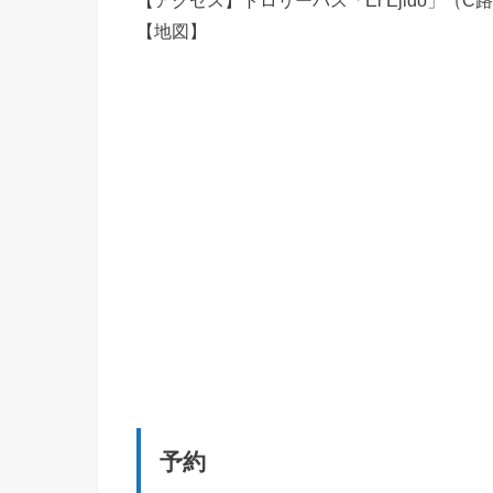
【アクセス】トロリーバス「El Ejido」（
【地図】
予約