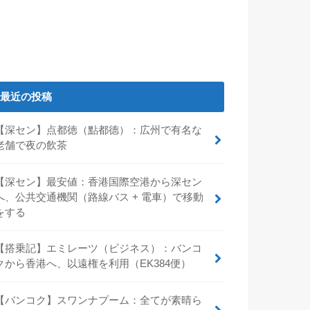
最近の投稿
【深セン】点都徳（點都德）：広州で有名な
老舗で夜の飲茶
【深セン】最安値：香港国際空港から深セン
へ、公共交通機関（路線バス + 電車）で移動
をする
【搭乗記】エミレーツ（ビジネス）：バンコ
クから香港へ、以遠権を利用（EK384便）
【バンコク】スワンナプーム：全てが素晴ら