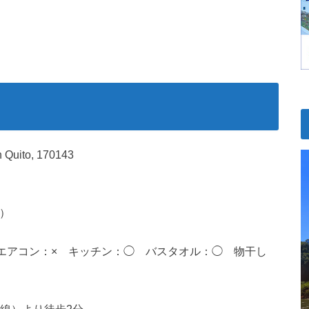
Quito, 170143
円）
× エアコン：× キッチン：◯ バスタオル：◯ 物干し