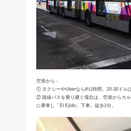
空港から：
① タクシーやUberなら約1時間。20-30ドル
② 路線バスを乗り継ぐ場合は、空港からカ
に乗車し「El Ejido」下車。徒歩2分。