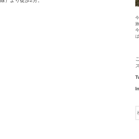
C路線）より徒歩2分。
今
T
I