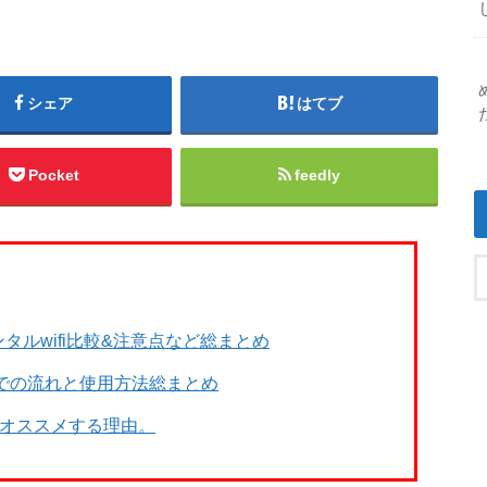
シェア
はてブ
Pocket
feedly
タルwifi比較&注意点など総まとめ
までの流れと使用方法総まとめ
をオススメする理由。