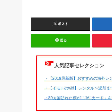
ポスト
送る
☞
人気記事セレクション
・【2019最新版】おすすめの海外レン
・【イモトのwifi】レンタル〜返却
・89ヵ国訪れた僕が「JALカード」