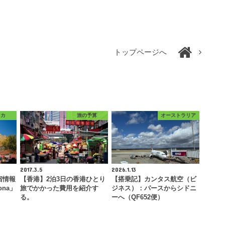
トップページへ
リカ
旅の予算
オーストラリア
2017.3.5
2026.1.13
宿情報
【香港】2泊3日の香港ひとり
【搭乗記】カンタス航空（ビ
dona」
旅でかかった費用を紹介す
ジネス）：パースからシドニ
る。
ーへ（QF652便）