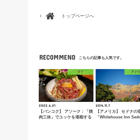
トップページへ
RECOMMEND
こちらの記事も人気です。
タイ
アメ
2022.6.21
2014.11.7
【バンコク】 アソーク：「焼
【アメリカ】 セドナの
肉三休」でユッケを堪能する
「Whitehouse Inn Se