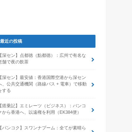
最近の投稿
【深セン】点都徳（點都德）：広州で有名な
老舗で夜の飲茶
【深セン】最安値：香港国際空港から深セン
へ、公共交通機関（路線バス + 電車）で移動
をする
【搭乗記】エミレーツ（ビジネス）：バンコ
クから香港へ、以遠権を利用（EK384便）
【バンコク】スワンナプーム：全てが素晴ら