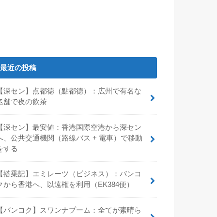
最近の投稿
【深セン】点都徳（點都德）：広州で有名な
老舗で夜の飲茶
【深セン】最安値：香港国際空港から深セン
へ、公共交通機関（路線バス + 電車）で移動
をする
【搭乗記】エミレーツ（ビジネス）：バンコ
クから香港へ、以遠権を利用（EK384便）
【バンコク】スワンナプーム：全てが素晴ら