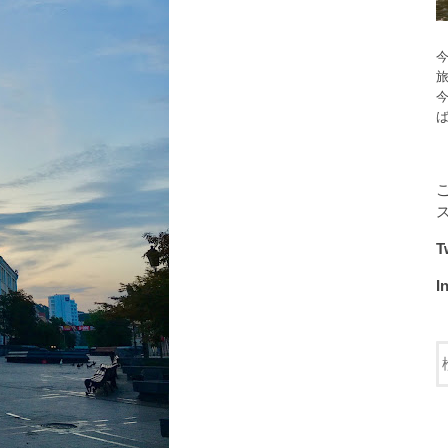
今
T
I