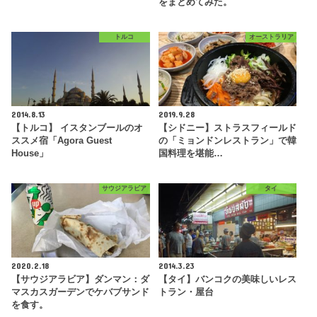
をまとめてみた。
トルコ
オーストラリア
2014.8.13
2019.9.28
【トルコ】 イスタンブールのオ
【シドニー】ストラスフィールド
ススメ宿「Agora Guest
の「ミョンドンレストラン」で韓
House」
国料理を堪能…
サウジアラビア
タイ
2020.2.18
2014.3.23
【サウジアラビア】ダンマン：ダ
【タイ】バンコクの美味しいレス
マスカスガーデンでケバブサンド
トラン・屋台
を食す。