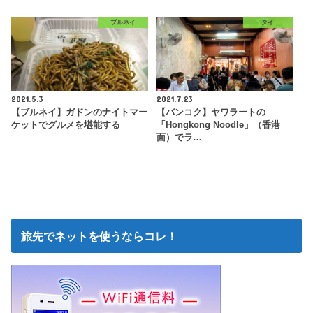
ブルネイ
タイ
2021.5.3
2021.7.23
【ブルネイ】ガドンのナイトマー
【バンコク】ヤワラートの
ケットでグルメを堪能する
「Hongkong Noodle」（香港
面）でラ…
旅先でネットを使うならコレ！