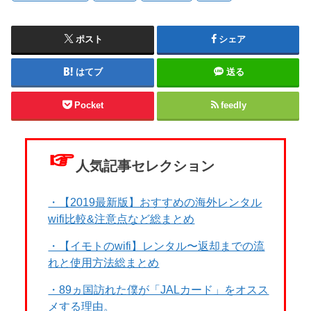
ポスト
シェア
はてブ
送る
Pocket
feedly
☞
人気記事セレクション
・【2019最新版】おすすめの海外レンタル
wifi比較&注意点など総まとめ
・【イモトのwifi】レンタル〜返却までの流
れと使用方法総まとめ
・89ヵ国訪れた僕が「JALカード」をオスス
メする理由。