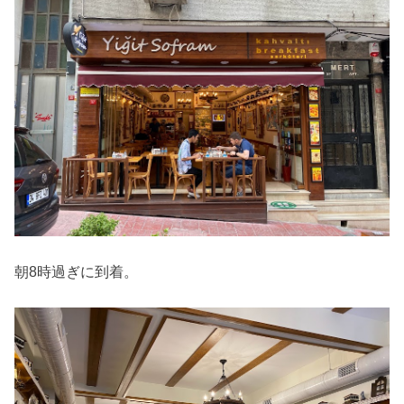
朝8時過ぎに到着。