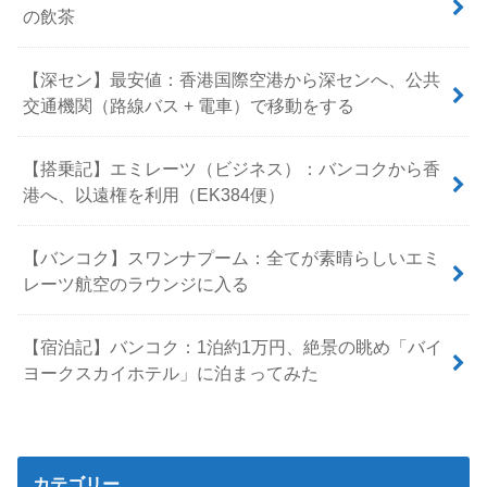
の飲茶
【深セン】最安値：香港国際空港から深センへ、公共
交通機関（路線バス + 電車）で移動をする
【搭乗記】エミレーツ（ビジネス）：バンコクから香
港へ、以遠権を利用（EK384便）
【バンコク】スワンナプーム：全てが素晴らしいエミ
レーツ航空のラウンジに入る
【宿泊記】バンコク：1泊約1万円、絶景の眺め「バイ
ヨークスカイホテル」に泊まってみた
カテゴリー