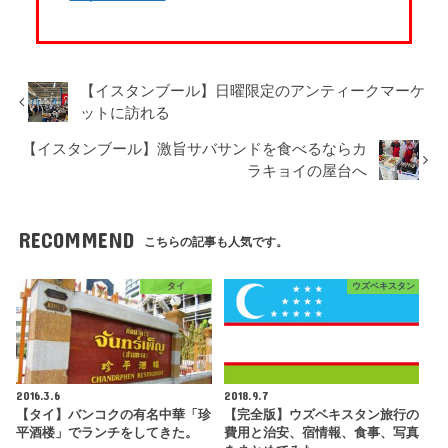
【イスタンブール】日曜限定のアンティークマーケ
ットに訪れる
【イスタンブール】激旨サバサンドを食べるならカ
ラキョイの屋台へ
RECOMMEND
こちらの記事も人気です。
タイ
ウズベキスタン
2016.3.6
2018.9.7
【タイ】バンコクの有名中華「珍
【完全版】ウズベキスタン旅行の
平酒楼」でランチをしてきた。
費用と治安、宿情報、食事、写真