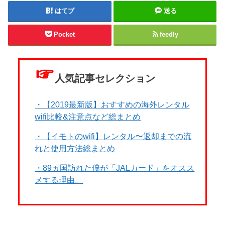
はてブ
送る
Pocket
feedly
☞
人気記事セレクション
・【2019最新版】おすすめの海外レンタル
wifi比較&注意点など総まとめ
・【イモトのwifi】レンタル〜返却までの流
れと使用方法総まとめ
・89ヵ国訪れた僕が「JALカード」をオスス
メする理由。