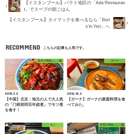
【イスタンブール】バラト地区の「Ada Restauran
t」でスープの朝ごはん
【イスタンブール】カイマックを食べるなら「Bori
s'in Yeri」へ
RECOMMEND
こちらの記事も人気です。
世界の美味しいご飯
ガーナ
2018.3.2
2016.10.2
【中国】北京：地元の人で大人気
【ガーナ】ガーナの家庭料理を食
の「门框胡同百年卤煮」でモツ煮
べてみた。
を食す！
タイ
世界の美味しいご飯