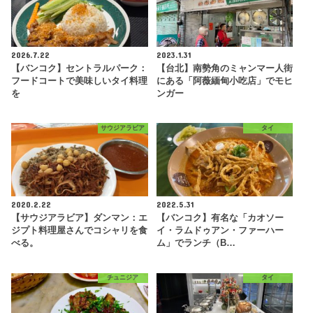
2026.7.22
2023.1.31
【バンコク】セントラルパーク：
【台北】南勢角のミャンマー人街
フードコートで美味しいタイ料理
にある「阿薇緬甸小吃店」でモヒ
を
ンガー
サウジアラビア
タイ
2020.2.22
2022.5.31
【サウジアラビア】ダンマン：エ
【バンコク】有名な「カオソー
ジプト料理屋さんでコシャリを食
イ・ラムドゥアン・ファーハー
べる。
ム」でランチ（B…
チュニジア
タイ