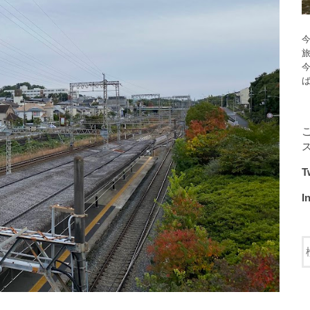
今
T
I