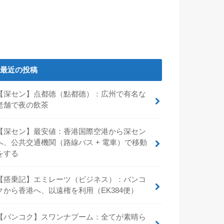
最近の投稿
【深セン】点都徳（點都德）：広州で有名な
老舗で夜の飲茶
【深セン】最安値：香港国際空港から深セン
へ、公共交通機関（路線バス + 電車）で移動
をする
【搭乗記】エミレーツ（ビジネス）：バンコ
クから香港へ、以遠権を利用（EK384便）
【バンコク】スワンナプーム：全てが素晴ら