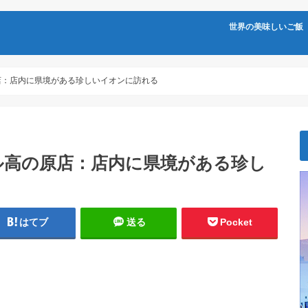
世界の美味しいご飯
店：店内に県境がある珍しいイオンに訪れる
ル高の原店：店内に県境がある珍し
はてブ
送る
Pocket