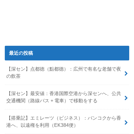
最近の投稿
【深セン】点都徳（點都德）：広州で有名な老舗で夜
の飲茶
【深セン】最安値：香港国際空港から深センへ、公共
交通機関（路線バス + 電車）で移動をする
【搭乗記】エミレーツ（ビジネス）：バンコクから香
港へ、以遠権を利用（EK384便）