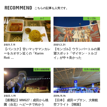
RECOMMEND
こちらの記事も人気です。
タイ
モンゴル
2021.7.11
2021.3.31
【バンコク】甘いマッサマンカレ
【モンゴル】ウランバートルの展
ーをカオサン近くの「Karim
望スポット「ザイサン・トルゴ
Roti …
イ」が中々良かった
世界の移動情報
世界の移動情報
2023.1.19
2014.11.14
【搭乗記】MM627：成田から桃
【日本】 成田⇒プサン、大韓航
園（台北）へピーチで向かう
空フライト 【韓国】