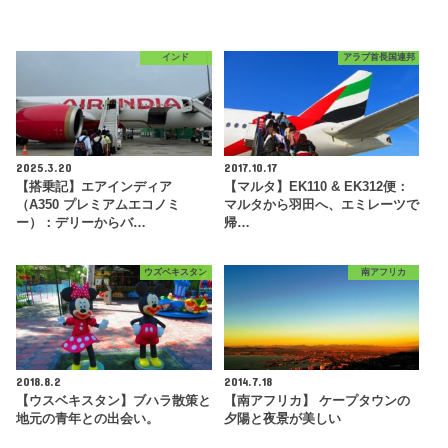
インド
アラブ首長国連邦
2025.3.20
2017.10.17
【搭乗記】エアインディア
【マルタ】EK110 & EK312便：
（A350 プレミアムエコノミ
マルタから羽田へ、エミレーツで
ー）：デリーからバ…
帰…
ウズベキスタン
南アフリカ
2018.8.2
2014.7.18
【ウスベキスタン】ブハラ散策と
【南アフリカ】 ケープタウンの
地元の青年との出会い。
夕陽と夜景が美しい