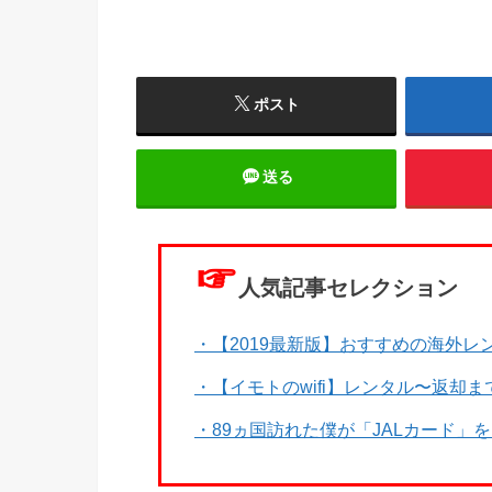
ポスト
送る
☞
人気記事セレクション
・【2019最新版】おすすめの海外レン
・【イモトのwifi】レンタル〜返却
・89ヵ国訪れた僕が「JALカード」