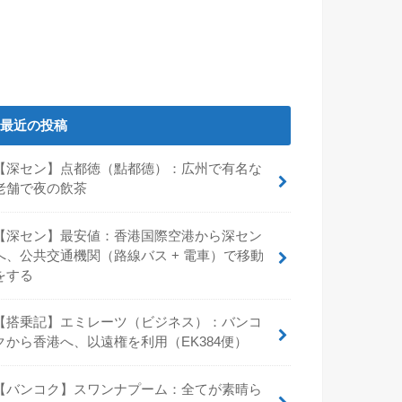
最近の投稿
【深セン】点都徳（點都德）：広州で有名な
老舗で夜の飲茶
【深セン】最安値：香港国際空港から深セン
へ、公共交通機関（路線バス + 電車）で移動
をする
【搭乗記】エミレーツ（ビジネス）：バンコ
クから香港へ、以遠権を利用（EK384便）
【バンコク】スワンナプーム：全てが素晴ら