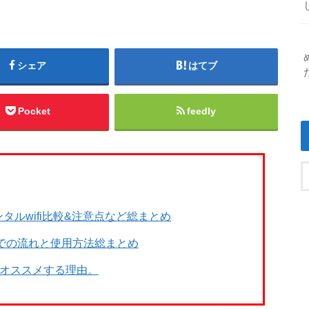
シェア
はてブ
Pocket
feedly
タルwifi比較&注意点など総まとめ
までの流れと使用方法総まとめ
をオススメする理由。