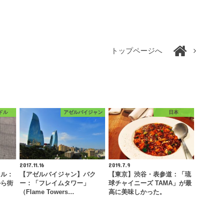
トップページへ
ドル
アゼルバイジャン
日本
2017.11.16
2019.7.9
キル：
【アゼルバイジャン】バク
【東京】渋谷・表参道：「琉
から街
ー：「フレイムタワー」
球チャイニーズ TAMA」が最
…
（Flame Towers…
高に美味しかった。