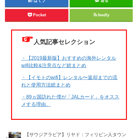
はてブ
送る
Pocket
feedly
☞
人気記事セレクション
・【2019最新版】おすすめの海外レンタル
wifi比較&注意点など総まとめ
・【イモトのwifi】レンタル〜返却までの流
れと使用方法総まとめ
・89ヵ国訪れた僕が「JALカード」をオスス
メする理由。
【サウジアラビア】リヤド：フィリピン人タウン