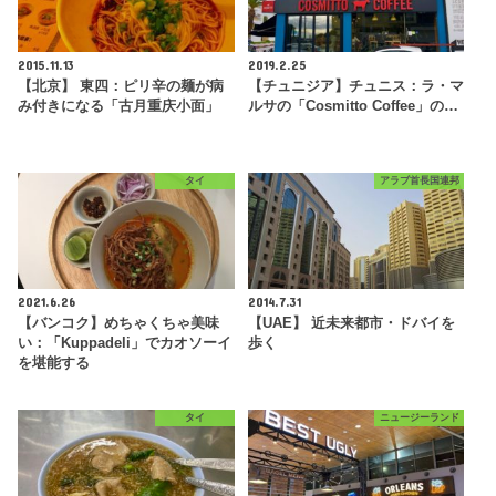
2015.11.13
2019.2.25
【北京】 東四：ピリ辛の麺が病
【チュニジア】チュニス：ラ・マ
み付きになる「古月重庆小面」
ルサの「Cosmitto Coffee」の…
タイ
アラブ首長国連邦
2021.6.26
2014.7.31
【バンコク】めちゃくちゃ美味
【UAE】 近未来都市・ドバイを
い：「Kuppadeli」でカオソーイ
歩く
を堪能する
タイ
ニュージーランド