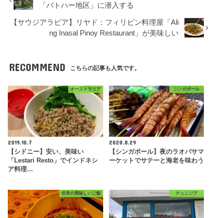
「バトハー地区」に潜入する
【サウジアラビア】リヤド：フィリピン料理屋「Ali
ng Inasal Pinoy Restaurant」が美味しい
RECOMMEND
こちらの記事も人気です。
オーストラリア
シンガポール
2019.10.7
2020.8.29
【シドニー】安い、美味い
【シンガポール】夜のラオパサマ
「Lestari Resto」でインドネシ
ーケットでサテーと海老を味わう
ア料理…
世界の美味しいご飯
チュニジア