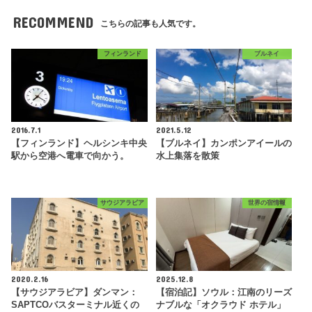
RECOMMEND
こちらの記事も人気です。
フィンランド
ブルネイ
2016.7.1
2021.5.12
【フィンランド】ヘルシンキ中央
【ブルネイ】カンポンアイールの
駅から空港へ電車で向かう。
水上集落を散策
サウジアラビア
世界の宿情報
2020.2.16
2025.12.8
【サウジアラビア】ダンマン：
【宿泊記】ソウル：江南のリーズ
SAPTCOバスターミナル近くの
ナブルな「オクラウド ホテル」