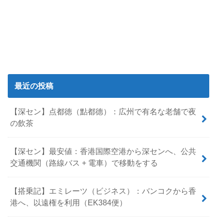
最近の投稿
【深セン】点都徳（點都德）：広州で有名な老舗で夜
の飲茶
【深セン】最安値：香港国際空港から深センへ、公共
交通機関（路線バス + 電車）で移動をする
【搭乗記】エミレーツ（ビジネス）：バンコクから香
港へ、以遠権を利用（EK384便）