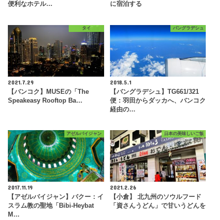
便利なホテル…
に宿泊する
タイ
バングラデシュ
2021.7.29
2018.5.1
【バンコク】MUSEの「The
【バングラデシュ】TG661/321
Speakeasy Rooftop Ba…
便：羽田からダッカへ、バンコク
経由の…
アゼルバイジャン
日本の美味しいご飯
2017.11.19
2021.2.26
【アゼルバイジャン】バクー：イ
【小倉】 北九州のソウルフード
スラム教の聖地「Bibi-Heybat
「資さんうどん」で甘いうどんを
M…