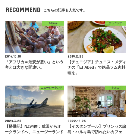
RECOMMEND
こちらの記事も人気です。
Africa
チュニジア
2014.10.18
2019.2.28
「アフリカ＝治安が悪い」という
【チュニジア】チュニス：メディ
考えは大きな間違い。
ナの「El Abed」で絶品ラム肉料
理を。
ニュージーランド
トルコ
2024.3.25
2022.12.25
【搭乗記】NZ94便：成田からオ
【イスタンブール】プリンセス諸
ークランドへ、ニュージーランド
島・ハルキ島で訪れたいカフェ