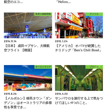
航空のエコ…
「Helios…
世界の移動情報
アメリカ
2014.11.14
2015.1.24
【日本】 成田⇒プサン、大韓航
【アメリカ】 オバマが絶賛した
空フライト 【韓国】
チリドッグ「Ben's Chili Bowl」
オーストラリア
ブラジル
2019.8.26
2014.4.22
【メルボルン】移民タウン「ダン
サンパウロを旅行する上で気をつ
デノン」はオーストラリアの多様
けてほしい4つのこと。
性を享受でき…