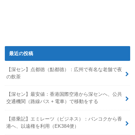
最近の投稿
【深セン】点都徳（點都德）：広州で有名な老舗で夜
の飲茶
【深セン】最安値：香港国際空港から深センへ、公共
交通機関（路線バス + 電車）で移動をする
【搭乗記】エミレーツ（ビジネス）：バンコクから香
港へ、以遠権を利用（EK384便）