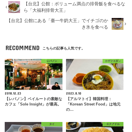
【台北】公館：ボリューム満点の排骨飯を食べるな
ら「大福利排骨大王」
【台北】公館にある「臺一牛奶大王」でイチゴのか
き氷を食べる
RECOMMEND
こちらの記事も人気です。
レバノン
カザフスタン
2018.12.23
2023.8.10
【レバノン】ベイルートの素敵な
【アルマトイ】韓国料理：
カフェ「Sole Insight」が最高。
「Korean Street Food」は地元
の…
タイ
エクアドル