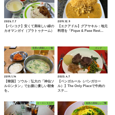
2026.7.7
2019.12.9
【バンコク】安くて美味しい緑の
【エクアドル】グアヤキル：地元
カオマンガイ（プラトゥナーム）
料理を「Pique & Pase Rest…
世界の美味しいご飯
インド
2019.1.14
2025.4.7
【韓国】ソウル：弘大の「神仙ソ
【ベンガルール（バンガロー
ルロンタン」でお腹に優しい朝食
ル）】The Only Placeで牛肉の
を。
ステ…
オーストラリア
世界の美味しいご飯