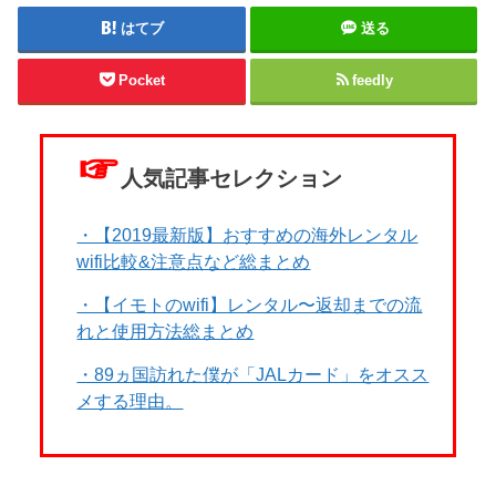
はてブ
送る
Pocket
feedly
☞
人気記事セレクション
・【2019最新版】おすすめの海外レンタル
wifi比較&注意点など総まとめ
・【イモトのwifi】レンタル〜返却までの流
れと使用方法総まとめ
・89ヵ国訪れた僕が「JALカード」をオスス
メする理由。