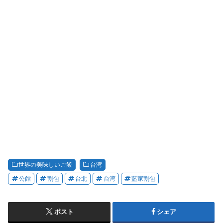
世界の美味しいご飯
台湾
公館
割包
台北
台湾
藍家割包
ポスト
シェア