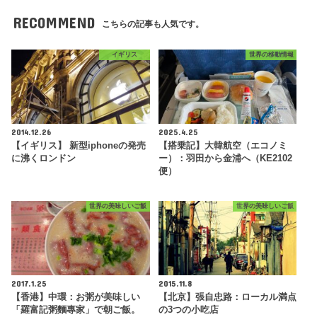
RECOMMEND
こちらの記事も人気です。
イギリス
世界の移動情報
2014.12.26
2025.4.25
【イギリス】 新型iphoneの発売
【搭乗記】大韓航空（エコノミ
に沸くロンドン
ー）：羽田から金浦へ（KE2102
便）
世界の美味しいご飯
世界の美味しいご飯
2017.1.25
2015.11.8
【香港】中環：お粥が美味しい
【北京】張自忠路：ローカル満点
「羅富記粥麵專家」で朝ご飯。
の3つの小吃店