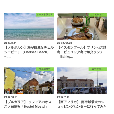
オーストラリア
トルコ
2019.8.14
2022.12.28
【メルボルン】海が綺麗なチェル
【イスタンブール】プリンセス諸
シービーチ（Chelsea Beach）
島・ビュユック島で魚介ランチ
へ…
「Balıkç…
ブルガリア
南アフリカ
2014.10.7
2014.7.16
【ブルガリア】 ソフィアのオス
【南アフリカ】 南半球最大のシ
スメ宿情報「Hostel Mostel」
ョッピングセンターに行ってみた