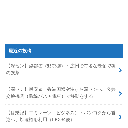
最近の投稿
【深セン】点都徳（點都德）：広州で有名な老舗で夜
の飲茶
【深セン】最安値：香港国際空港から深センへ、公共
交通機関（路線バス + 電車）で移動をする
【搭乗記】エミレーツ（ビジネス）：バンコクから香
港へ、以遠権を利用（EK384便）