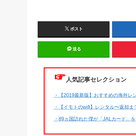
ポスト
送る
☞
人気記事セレクション
・【2019最新版】おすすめの海外レン
・【イモトのwifi】レンタル〜返却
・89ヵ国訪れた僕が「JALカード」