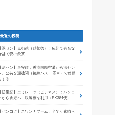
最近の投稿
【深セン】点都徳（點都德）：広州で有名な
老舗で夜の飲茶
【深セン】最安値：香港国際空港から深セン
へ、公共交通機関（路線バス + 電車）で移動
をする
【搭乗記】エミレーツ（ビジネス）：バンコ
クから香港へ、以遠権を利用（EK384便）
【バンコク】スワンナプーム：全てが素晴ら