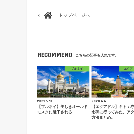
トップページへ
RECOMMEND
こちらの記事も人気です。
ブルネイ
エクア
2021.5.18
2020.6.6
【ブルネイ】美しきオールド
【エクアドル】キト：
モスクに魅了される
念碑に行ってみた。ア
方法まとめ。