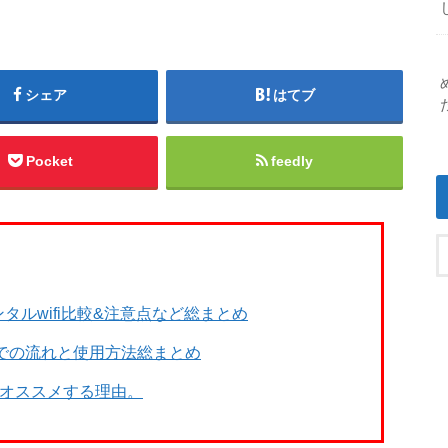
シェア
はてブ
Pocket
feedly
タルwifi比較&注意点など総まとめ
までの流れと使用方法総まとめ
をオススメする理由。