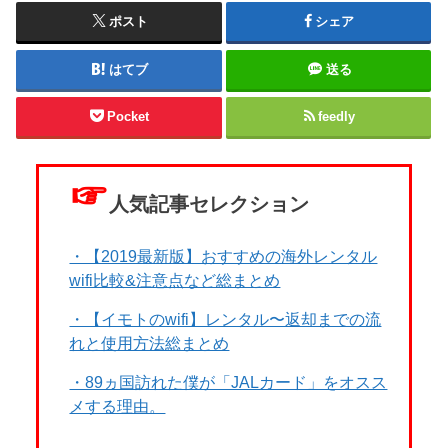
ポスト
シェア
はてブ
送る
Pocket
feedly
☞
人気記事セレクション
・【2019最新版】おすすめの海外レンタル
wifi比較&注意点など総まとめ
・【イモトのwifi】レンタル〜返却までの流
れと使用方法総まとめ
・89ヵ国訪れた僕が「JALカード」をオスス
メする理由。