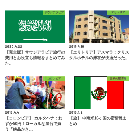
サウジアラビア
エリトリア
2020.4.22
2019.4.10
【完全版】サウジアラビア旅行の
【エリトリア】アスマラ：クリス
費用とお役立ち情報をまとめてみ
タルホテルの滞在が快適だった。
た。
コロンビア
世界の宿情報
2015.4.4
2015.1.2
【コロンビア】 カルタヘナ：わ
【旅】 中南米16ヶ国の宿情報ま
ずか50円！ローカルな屋台で買
とめ
う「絶品かき…