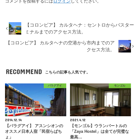
コメントを投稿するには
ログイン
してください。
【コロンビア】 カルタヘナ：セントロからバスター
ミナルまでのアクセス方法。
【コロンビア】 カルタヘナの空港から市内までのア
クセス方法。
RECOMMEND
こちらの記事も人気です。
パラグアイ
モンゴル
2014.12.14
2021.4.12
【パラグアイ】 アスンシオンの
【モンゴル】ウランバートルの
オススメ日本人宿「民宿らぱち
「Zaya Hostel」は全てが完璧な
ょ」
最高…