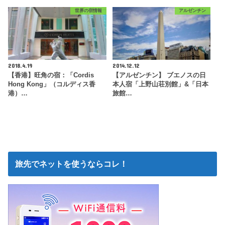
世界の宿情報
アルゼンチン
2018.4.19
2014.12.12
【香港】旺角の宿：「Cordis
【アルゼンチン】 ブエノスの日
Hong Kong」（コルディス香
本人宿「上野山荘別館」&「日本
港）…
旅館…
旅先でネットを使うならコレ！