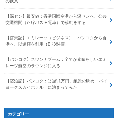
の飲茶
【深セン】最安値：香港国際空港から深センへ、公共
交通機関（路線バス + 電車）で移動をする
【搭乗記】エミレーツ（ビジネス）：バンコクから香
港へ、以遠権を利用（EK384便）
【バンコク】スワンナプーム：全てが素晴らしいエミ
レーツ航空のラウンジに入る
【宿泊記】バンコク：1泊約1万円、絶景の眺め「バイ
ヨークスカイホテル」に泊まってみた
カテゴリー