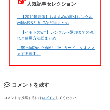
☞
人気記事セレクション
・【2019最新版】おすすめの海外レンタル
wifi比較&注意点など総まとめ
・【イモトのwifi】レンタル〜返却までの流
れと使用方法総まとめ
・89ヵ国訪れた僕が「JALカード」をオスス
メする理由。
コメントを残す
コメントを投稿するには
ログイン
してください。