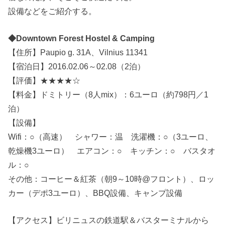
設備などをご紹介する。
◆Downtown Forest Hostel & Camping
【住所】Paupio g. 31A、Vilnius 11341
【宿泊日】2016.02.06～02.08（2泊）
【評価】★★★★☆
【料金】ドミトリー（8人mix）：6ユーロ（約798円／1
泊）
【設備】
Wifi：○（高速） シャワー：温 洗濯機：○（3ユーロ、
乾燥機3ユーロ） エアコン：○ キッチン：○ バスタオ
ル：○
その他：コーヒー＆紅茶（朝9～10時@フロント）、ロッ
カー（デポ3ユーロ）、BBQ設備、キャンプ設備
【アクセス】ビリニュスの鉄道駅＆バスターミナルから