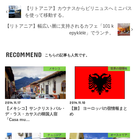
【リトアニア】カウナスからビリニュスへミニバス
を使って移動する。
【リトアニア】幅広い層に支持されるカフェ「101 k
epyklėlė」でランチ。
RECOMMEND
こちらの記事も人気です。
メキシコ
世界の宿情報
2014.11.17
2014.11.10
【メキシコ】サンクリストバル・
【旅】 ヨーロッパの宿情報まと
デ・ラス・カサスの韓国人宿
め
「Casa mu…
チュニジア
オーストリア