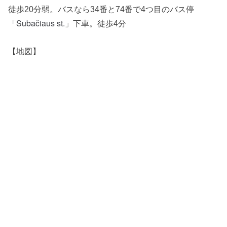
徒歩20分弱。バスなら34番と74番で4つ目のバス停
Subačiaus st.
「
」下車。徒歩4分
【地図】