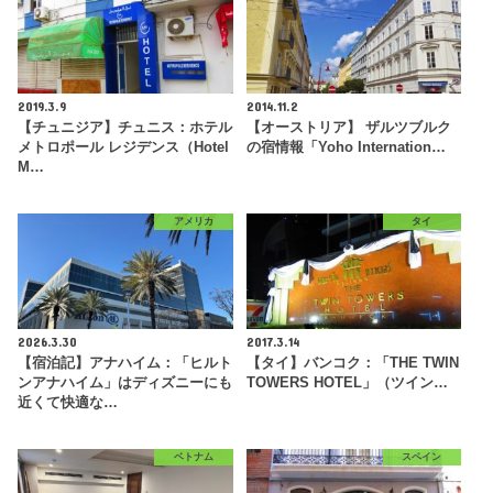
2019.3.9
2014.11.2
【チュニジア】チュニス：ホテル
【オーストリア】 ザルツブルク
メトロポール レジデンス（Hotel
の宿情報「Yoho Internation…
M…
アメリカ
タイ
2026.3.30
2017.3.14
【宿泊記】アナハイム：「ヒルト
【タイ】バンコク：「THE TWIN
ンアナハイム」はディズニーにも
TOWERS HOTEL」（ツイン…
近くて快適な…
ベトナム
スペイン