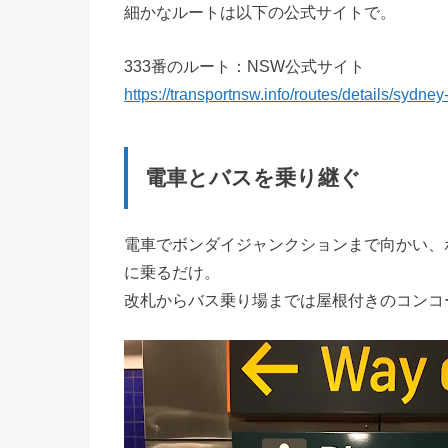
細かなルートは以下の公式サイトで。
333番のルート：NSW公式サイト
https://transportnsw.info/routes/details/sydn
電車とバスを乗り継ぐ
電車でボンダイジャンクションまで向かい、ボン
に乗るだけ。
改札からバス乗り場までは屋根付きのコンコ