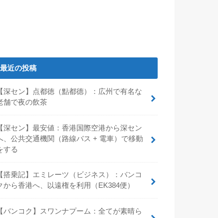
最近の投稿
【深セン】点都徳（點都德）：広州で有名な
老舗で夜の飲茶
【深セン】最安値：香港国際空港から深セン
へ、公共交通機関（路線バス + 電車）で移動
をする
【搭乗記】エミレーツ（ビジネス）：バンコ
クから香港へ、以遠権を利用（EK384便）
【バンコク】スワンナプーム：全てが素晴ら