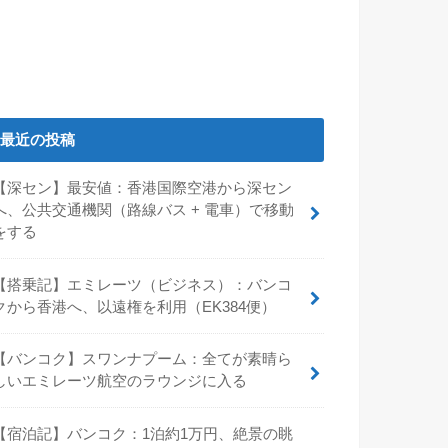
最近の投稿
【深セン】最安値：香港国際空港から深セン
へ、公共交通機関（路線バス + 電車）で移動
をする
【搭乗記】エミレーツ（ビジネス）：バンコ
クから香港へ、以遠権を利用（EK384便）
【バンコク】スワンナプーム：全てが素晴ら
しいエミレーツ航空のラウンジに入る
【宿泊記】バンコク：1泊約1万円、絶景の眺