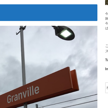
今
T
I