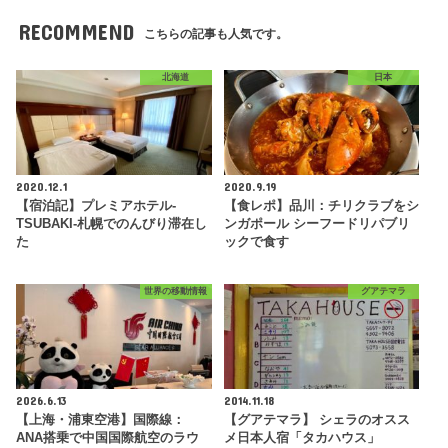
RECOMMEND
こちらの記事も人気です。
北海道
日本
2020.12.1
2020.9.19
【宿泊記】プレミアホテル-
【食レポ】品川：チリクラブをシ
TSUBAKI-札幌でのんびり滞在し
ンガポール シーフードリパブリ
た
ックで食す
世界の移動情報
グアテマラ
2026.6.13
2014.11.18
【上海・浦東空港】国際線：
【グアテマラ】 シェラのオスス
ANA搭乗で中国国際航空のラウ
メ日本人宿「タカハウス」