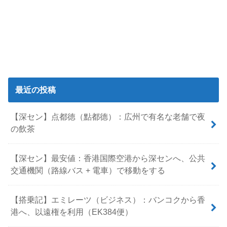
最近の投稿
【深セン】点都徳（點都德）：広州で有名な老舗で夜
の飲茶
【深セン】最安値：香港国際空港から深センへ、公共
交通機関（路線バス + 電車）で移動をする
【搭乗記】エミレーツ（ビジネス）：バンコクから香
港へ、以遠権を利用（EK384便）