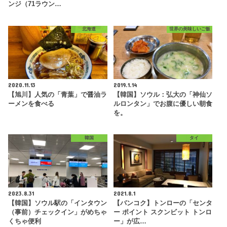
ンジ（71ラウン…
北海道
世界の美味しいご飯
2020.11.13
2019.1.14
【旭川】人気の「青葉」で醤油ラ
【韓国】ソウル：弘大の「神仙ソ
ーメンを食べる
ルロンタン」でお腹に優しい朝食
を。
韓国
タイ
2023.8.31
2021.8.1
【韓国】ソウル駅の「インタウン
【バンコク】トンローの「センタ
（事前）チェックイン」がめちゃ
ー ポイント スクンビット トンロ
くちゃ便利
ー」が広…