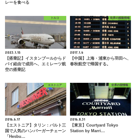
レーを食べる
トルコ
世界の移動情報
2023.1.15
2017.1.6
【搭乗記】イスタンブールからド
【中国】上海・浦東から羽田へ、
バイ経由で成田へ、エミレーツ航
春秋航空で帰国する。
空の搭乗記
エストニア
世界の宿情報
2016.6.17
2016.8.31
【エストニア】タリン：バルト三
【東京】Courtyard Tokyo
国で人気のハンバーガーチェーン
Station by Marri…
「Hesbu…