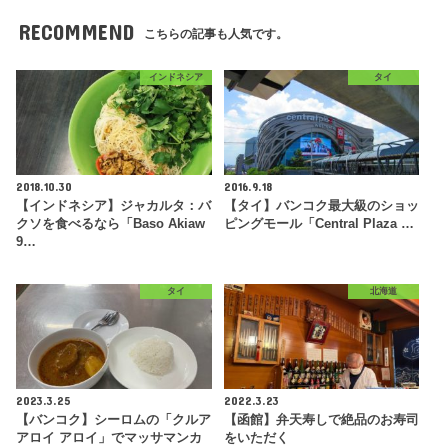
RECOMMEND
こちらの記事も人気です。
インドネシア
タイ
2018.10.30
2016.9.18
【インドネシア】ジャカルタ：バ
【タイ】バンコク最大級のショッ
クソを食べるなら「Baso Akiaw
ピングモール「Central Plaza …
9…
タイ
北海道
2023.3.25
2022.3.23
【バンコク】シーロムの「クルア
【函館】弁天寿しで絶品のお寿司
アロイ アロイ」でマッサマンカ
をいただく