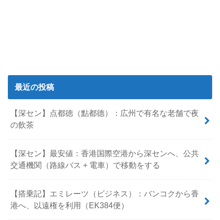
最近の投稿
【深セン】点都徳（點都德）：広州で有名な老舗で夜
の飲茶
【深セン】最安値：香港国際空港から深センへ、公共
交通機関（路線バス + 電車）で移動をする
【搭乗記】エミレーツ（ビジネス）：バンコクから香
港へ、以遠権を利用（EK384便）