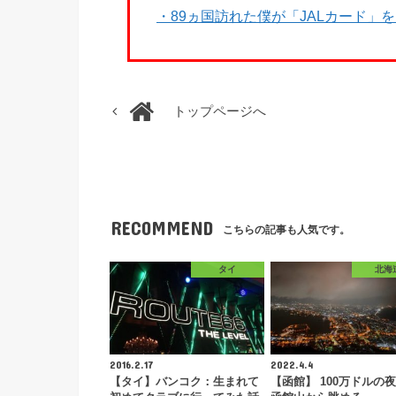
・89ヵ国訪れた僕が「JALカード」
トップページへ
RECOMMEND
こちらの記事も人気です。
タイ
北海
2016.2.17
2022.4.4
【タイ】バンコク：生まれて
【函館】 100万ドルの