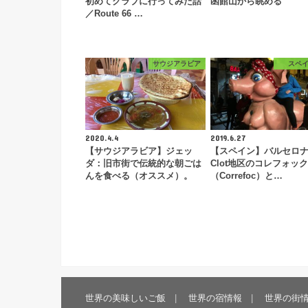
初めてクラブに行ってみた話
函館山から眺める
／Route 66 …
サウジアラビア
スペ
2020.4.4
2019.6.27
【サウジアラビア】ジェッ
【スペイン】バルセロ
ダ：旧市街で伝統的な朝ごは
Clot地区のコレフォック
んを食べる（オススメ）。
（Correfoc）と…
世界の美味しいご飯
世界の宿情報
世界の街