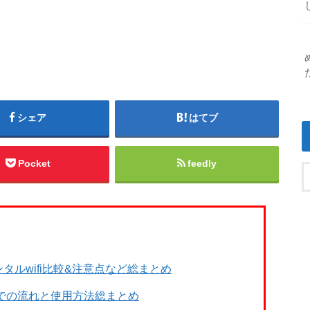
シェア
はてブ
Pocket
feedly
タルwifi比較&注意点など総まとめ
までの流れと使用方法総まとめ