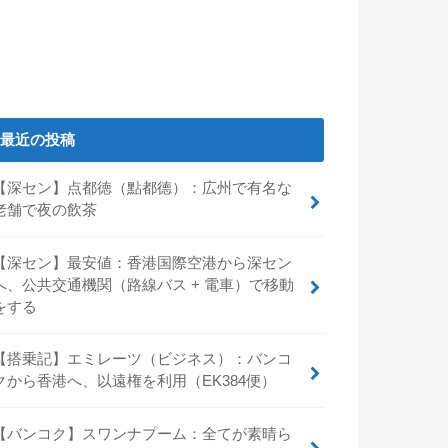
最近の投稿
【深セン】点都徳（點都德）：広州で有名な
老舗で夜の飲茶
【深セン】最安値：香港国際空港から深セン
へ、公共交通機関（路線バス + 電車）で移動
をする
【搭乗記】エミレーツ（ビジネス）：バンコ
クから香港へ、以遠権を利用（EK384便）
【バンコク】スワンナプーム：全てが素晴ら