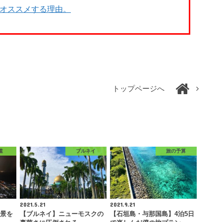
をオススメする理由。
トップページへ
道
ブルネイ
旅の予算
2021.5.21
2021.9.21
夜景を
【ブルネイ】ニューモスクの
【石垣島・与那国島】4泊5日