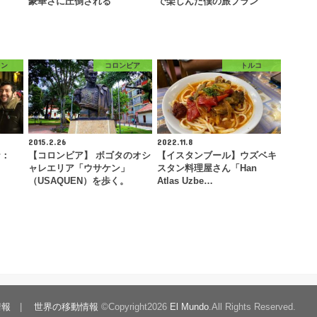
豪華さに圧倒される
で楽しんだ僕の旅プラン
イン
コロンビア
トルコ
2015.2.26
2022.11.8
ナ：
【コロンビア】 ボゴタのオシ
【イスタンブール】ウズベキ
ャレエリア「ウサケン」
スタン料理屋さん「Han
（USAQUEN）を歩く。
Atlas Uzbe…
情報
世界の移動情報
©Copyright2026
El Mundo
.All Rights Reserved.