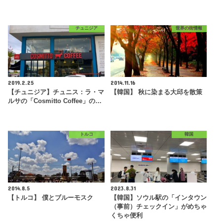
チュニジア
世界の街情報
2019.2.25
2014.11.16
【チュニジア】チュニス：ラ・マ
【韓国】 秋に染まる大邱を散策
ルサの「Cosmitto Coffee」の…
トルコ
韓国
2014.8.5
2023.8.31
【トルコ】 僕とブルーモスク
【韓国】ソウル駅の「インタウン
（事前）チェックイン」がめちゃ
くちゃ便利