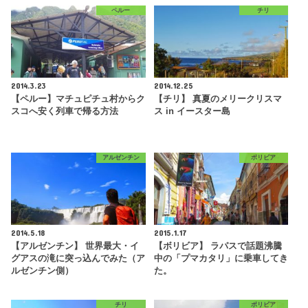
ペルー
チリ
2014.3.23
2014.12.25
【ペルー】マチュピチュ村からク
【チリ】 真夏のメリークリスマ
スコへ安く列車で帰る方法
ス in イースター島
アルゼンチン
ボリビア
2014.5.18
2015.1.17
【アルゼンチン】 世界最大・イ
【ボリビア】 ラパスで話題沸騰
グアスの滝に突っ込んでみた（ア
中の「プマカタリ」に乗車してき
ルゼンチン側）
た。
チリ
ボリビア