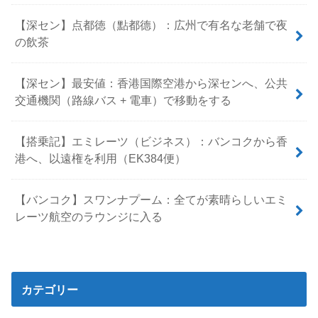
【深セン】点都徳（點都德）：広州で有名な老舗で夜
の飲茶
【深セン】最安値：香港国際空港から深センへ、公共
交通機関（路線バス + 電車）で移動をする
【搭乗記】エミレーツ（ビジネス）：バンコクから香
港へ、以遠権を利用（EK384便）
【バンコク】スワンナプーム：全てが素晴らしいエミ
レーツ航空のラウンジに入る
カテゴリー