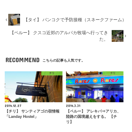
【タイ】 バンコクで予防接種（スネークファーム）
【ペルー】 クスコ近郊のアルパカ牧場へ行ってき
た。
RECOMMEND
こちらの記事も人気です。
チリ
チリ
2014.12.27
2014.3.31
【チリ】 サンティアゴの宿情報
【ペルー】 アレキパ⇒アリカ、
「Landay Hostel」
陸路の国境越えをする。 【チ
リ】