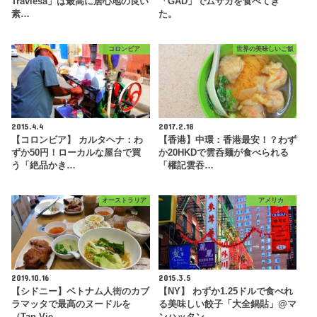
Traviesa」は最高に居心地の良い
「GAD」でムサカを食べてき
素…
た。
コロンビア
世界の美味しいご飯
2015.4.4
2017.2.18
【コロンビア】 カルタヘナ：わ
【香港】中環：香港最安！？わず
ずか50円！ローカルな屋台で買
か20HKDで雲呑麺が食べられる
う「絶品かき…
「權記雲吞…
オーストラリア
アメリカ
2019.10.16
2015.3.5
【シドニー】ベトナム人街のカブ
【NY】 わずか1.25ドルで食べれ
ラマッタで最高のヌードルを
る美味しい餃子「大全鍋貼」@マ