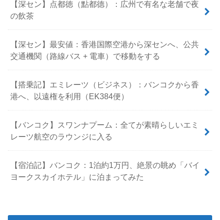
【深セン】点都徳（點都德）：広州で有名な老舗で夜
の飲茶
【深セン】最安値：香港国際空港から深センへ、公共
交通機関（路線バス + 電車）で移動をする
【搭乗記】エミレーツ（ビジネス）：バンコクから香
港へ、以遠権を利用（EK384便）
【バンコク】スワンナプーム：全てが素晴らしいエミ
レーツ航空のラウンジに入る
【宿泊記】バンコク：1泊約1万円、絶景の眺め「バイ
ヨークスカイホテル」に泊まってみた