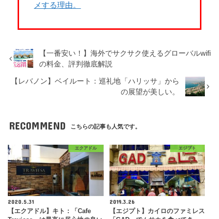
メする理由。
【一番安い！】海外でサクサク使えるグローバルwifi
の料金、評判徹底解説
【レバノン】ベイルート：巡礼地「ハリッサ」から
の展望が美しい。
RECOMMEND
こちらの記事も人気です。
エクアドル
エジプト
2020.5.31
2019.3.26
【エクアドル】キト：「Cafe
【エジプト】カイロのファミレス