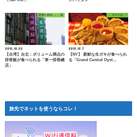
（Tan Vie…
ンハッタン
世界の美味しいご飯
アメリカ
2015.10.22
2015.12.7
【台湾】台北：ボリューム満点の
【NY】 新鮮な生ガキが食べられ
排骨飯が食べられる「東一排骨總
る「Grand Central Oyst…
店」
旅先でネットを使うならコレ！