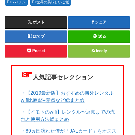
レバノン
世界の美味しいご飯
ポスト
シェア
はてブ
送る
Pocket
feedly
☞
人気記事セレクション
・【2019最新版】おすすめの海外レンタル
wifi比較&注意点など総まとめ
・【イモトのwifi】レンタル〜返却までの流
れと使用方法総まとめ
・89ヵ国訪れた僕が「JALカード」をオスス