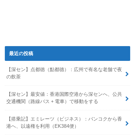
最近の投稿
【深セン】点都徳（點都德）：広州で有名な老舗で夜
の飲茶
【深セン】最安値：香港国際空港から深センへ、公共
交通機関（路線バス + 電車）で移動をする
【搭乗記】エミレーツ（ビジネス）：バンコクから香
港へ、以遠権を利用（EK384便）