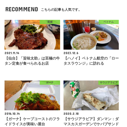
RECOMMEND
こちらの記事も人気です。
宮城
ベトナム
2021.11.14
2023.12.6
【仙台】「旨味太助」は至極の牛
【ハノイ】ベトナム航空の「ロー
タン定食が食べられるお店
タスラウンジ」に訪れる
ガーナ
サウジアラビア
2016.10.14
2020.2.18
【ガーナ】ケープコーストのフラ
【サウジアラビア】ダンマン：ダ
イドライスが美味い屋台
マスカスガーデンでケバブサンド