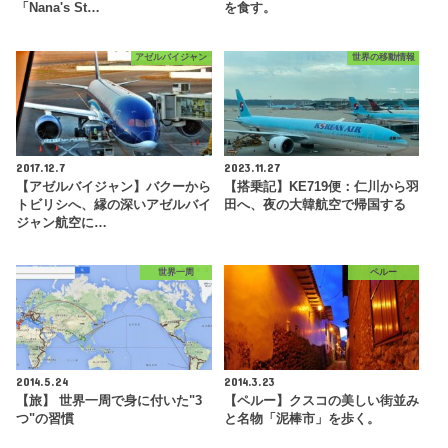
「Nana's St…
を食す。
アゼルバイジャン
世界の移動情報
2017.12.7
2023.11.27
【アゼルバイジャン】バクーから
【搭乗記】KE719便：仁川から羽
トビリシへ、縁の深いアゼルバイ
田へ、夜の大韓航空で帰国する
ジャン航空に…
世界一周
ペルー
2014.5.24
2014.3.23
【旅】 世界一周で身に付いた"3
【ペルー】クスコの美しい街並み
つ"の習慣
と名物「泥棒市」を歩く。