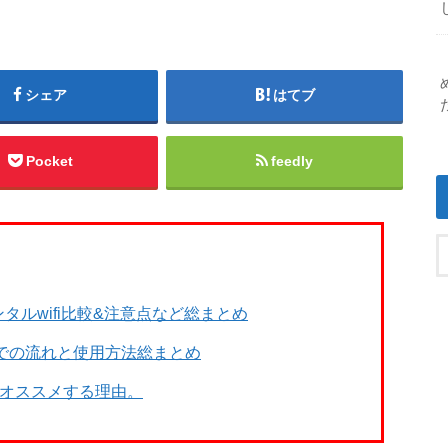
シェア
はてブ
Pocket
feedly
タルwifi比較&注意点など総まとめ
までの流れと使用方法総まとめ
をオススメする理由。