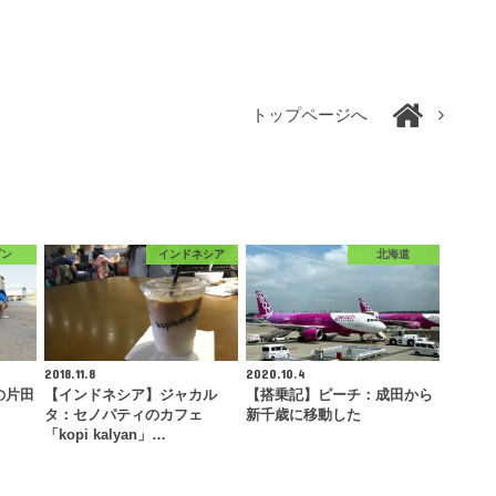
トップページへ
ダン
インドネシア
北海道
2018.11.8
2020.10.4
の片田
【インドネシア】ジャカル
【搭乗記】ピーチ：成田から
タ：セノパティのカフェ
新千歳に移動した
「kopi kalyan」…