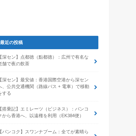
最近の投稿
【深セン】点都徳（點都德）：広州で有名な
老舗で夜の飲茶
【深セン】最安値：香港国際空港から深セン
へ、公共交通機関（路線バス + 電車）で移動
をする
【搭乗記】エミレーツ（ビジネス）：バンコ
クから香港へ、以遠権を利用（EK384便）
【バンコク】スワンナプーム：全てが素晴ら