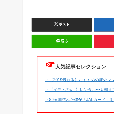
ポスト
送る
☞
人気記事セレクション
・【2019最新版】おすすめの海外レン
・【イモトのwifi】レンタル〜返却
・89ヵ国訪れた僕が「JALカード」