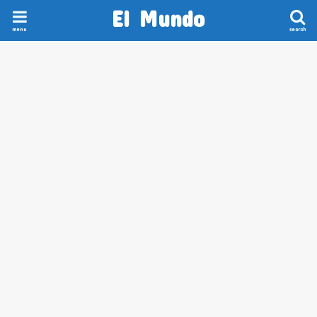
El Mundo
menu
search