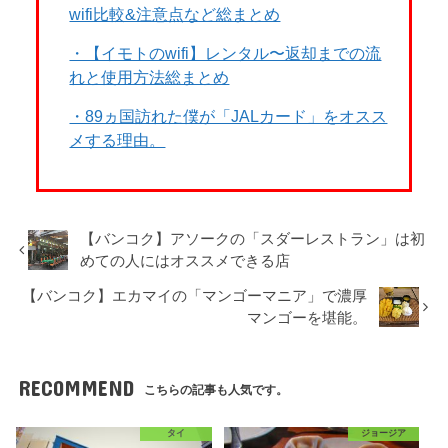
wifi比較&注意点など総まとめ
・【イモトのwifi】レンタル〜返却までの流
れと使用方法総まとめ
・89ヵ国訪れた僕が「JALカード」をオスス
メする理由。
【バンコク】アソークの「スダーレストラン」は初
めての人にはオススメできる店
【バンコク】エカマイの「マンゴーマニア」で濃厚
マンゴーを堪能。
RECOMMEND
こちらの記事も人気です。
タイ
ジョージア