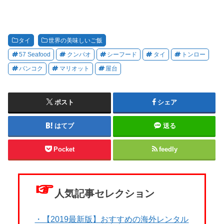
タイ
世界の美味しいご飯
57 Seafood
クンパオ
シーフード
タイ
トンロー
バンコク
マリオット
屋台
ポスト
シェア
はてブ
送る
Pocket
feedly
☞
人気記事セレクション
・【2019最新版】おすすめの海外レンタル