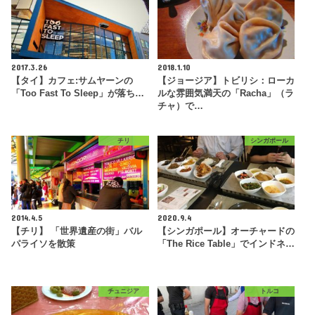
2017.3.26
2018.1.10
【タイ】カフェ:サムヤーンの
【ジョージア】トビリシ：ローカ
「Too Fast To Sleep」が落ち…
ルな雰囲気満天の「Racha」（ラ
チャ）で…
チリ
シンガポール
2014.4.5
2020.9.4
【チリ】 「世界遺産の街」バル
【シンガポール】オーチャードの
パライソを散策
「The Rice Table」でインドネ…
チュニジア
トルコ