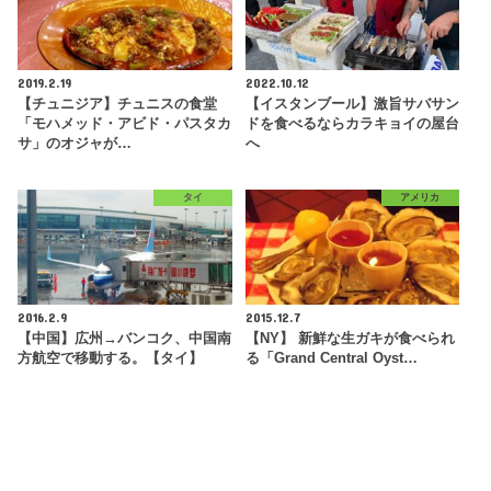
2019.2.19
2022.10.12
【チュニジア】チュニスの食堂
【イスタンブール】激旨サバサン
「モハメッド・アビド・パスタカ
ドを食べるならカラキョイの屋台
サ」のオジャが…
へ
タイ
アメリカ
2016.2.9
2015.12.7
【中国】広州→バンコク、中国南
【NY】 新鮮な生ガキが食べられ
方航空で移動する。【タイ】
る「Grand Central Oyst…