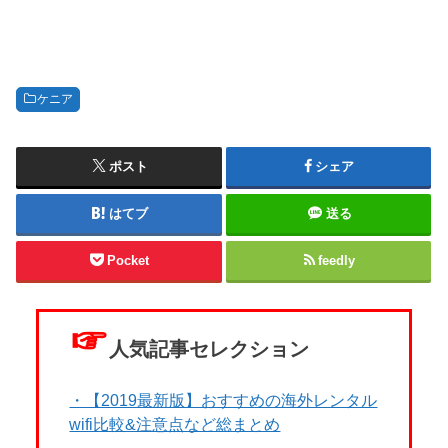
ケニア
ポスト
シェア
はてブ
送る
Pocket
feedly
☞
人気記事セレクション
・【2019最新版】おすすめの海外レンタル
wifi比較&注意点など総まとめ