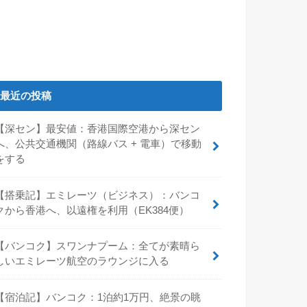
最近の投稿
【深セン】最安値：香港国際空港から深セン
へ、公共交通機関（路線バス + 電車）で移動
をする
【搭乗記】エミレーツ（ビジネス）：バンコ
クから香港へ、以遠権を利用（EK384便）
【バンコク】スワンナプーム：全てが素晴ら
しいエミレーツ航空のラウンジに入る
【宿泊記】バンコク：1泊約1万円、絶景の眺