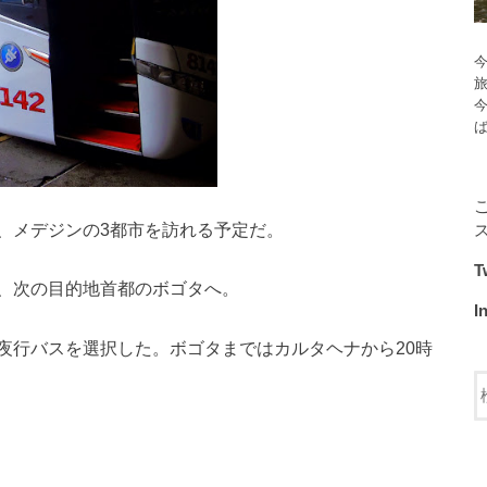
今
、メデジンの3都市を訪れる予定だ。
T
、次の目的地首都のボゴタへ。
I
夜行バスを選択した。ボゴタまではカルタヘナから20時