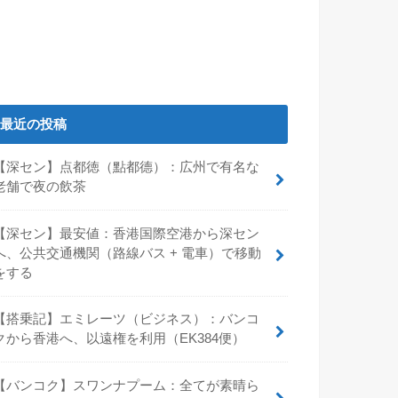
最近の投稿
【深セン】点都徳（點都德）：広州で有名な
老舗で夜の飲茶
【深セン】最安値：香港国際空港から深セン
へ、公共交通機関（路線バス + 電車）で移動
をする
【搭乗記】エミレーツ（ビジネス）：バンコ
クから香港へ、以遠権を利用（EK384便）
【バンコク】スワンナプーム：全てが素晴ら