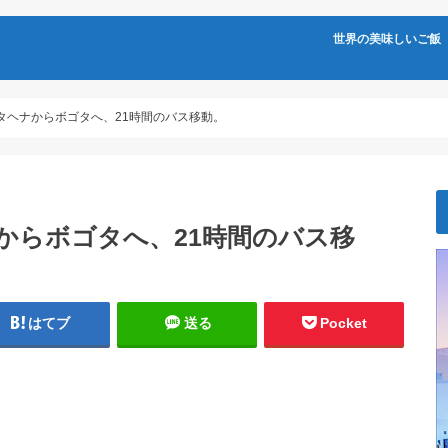
世界の美味しいご飯
タヘナからボゴタへ、21時間のバス移動。
からボゴタへ、21時間のバス移
はてブ
送る
Pocket