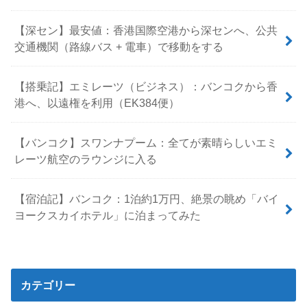
【深セン】最安値：香港国際空港から深センへ、公共
交通機関（路線バス + 電車）で移動をする
【搭乗記】エミレーツ（ビジネス）：バンコクから香
港へ、以遠権を利用（EK384便）
【バンコク】スワンナプーム：全てが素晴らしいエミ
レーツ航空のラウンジに入る
【宿泊記】バンコク：1泊約1万円、絶景の眺め「バイ
ヨークスカイホテル」に泊まってみた
カテゴリー