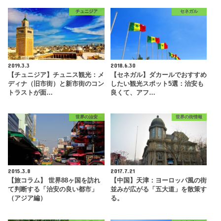
チュニジア
セネガル
2019.3.3
2018.6.30
【チュニジア】チュニス観光：メ
【セネガル】ダカールでおすすめ
ディナ（旧市街）と新市街のコン
したい観光スポット5選：治安も
トラストが面…
良くて、アフ…
世界の治安
世界の街情報
2015.3.8
2017.7.21
【旅コラム】 世界88ヶ国を訪れ
【中国】天津：ヨーロッパ風の街
て判断する「治安の良い都市」
並みが広がる「五大道」を散策す
（アジア編）
る。