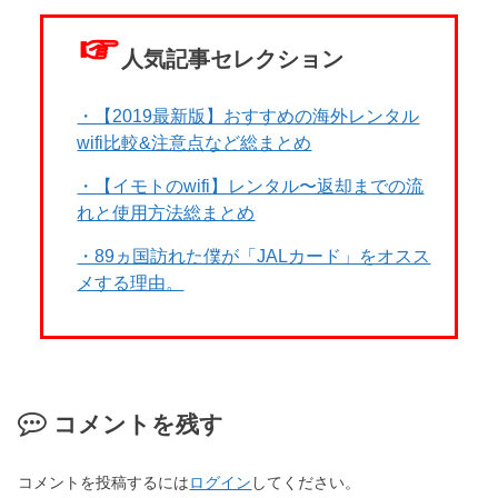
☞
人気記事セレクション
・【2019最新版】おすすめの海外レンタル
wifi比較&注意点など総まとめ
・【イモトのwifi】レンタル〜返却までの流
れと使用方法総まとめ
・89ヵ国訪れた僕が「JALカード」をオスス
メする理由。
コメントを残す
コメントを投稿するには
ログイン
してください。