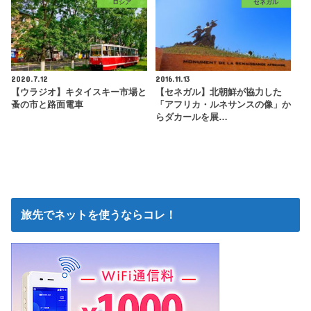
ロシア
セネガル
2020.7.12
2016.11.13
【ウラジオ】キタイスキー市場と
【セネガル】北朝鮮が協力した
蚤の市と路面電車
「アフリカ・ルネサンスの像」か
らダカールを展…
旅先でネットを使うならコレ！